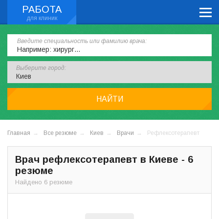
РАБОТА
Введите специальность или фамилию врача:
Выберите город:
НАЙТИ
Главная
Все резюме
Киев
Врачи
Рефлексотерапевт
Врач рефлексотерапевт в Киеве - 6
резюме
Найдено 6 резюме