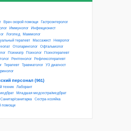
г
Врач скорой помощи
Гастроэнтеролог
олог
Иммунолог
Инфекционист
ог
Логопед
Маммолог
уальный терапевт
Массажист
Невролог
теопат
Отоларинголог
Офтальмолог
лог
Психиатр
Психолог
Психотерапевт
толог
Рентгенолог
Рефлексотерапевт
г
Терапевт
Травматолог
УЗ диагност
ринолог
ский персонал
(961)
й техник
Лаборант
/медбрат
Младшая медсестра/медбрат
Санитар/санитарка
Сестра-хозяйка
й помощи