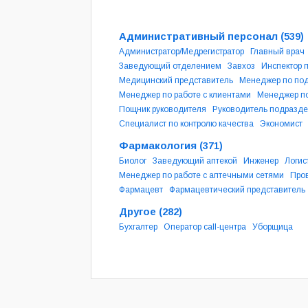
Административный персонал
(539)
Администратор/Медрегистратор
Главный врач
Заведующий отделением
Завхоз
Инспектор 
Медицинский представитель
Менеджер по под
Менеджер по работе с клиентами
Менеджер по
Пощник руководителя
Руководитель подразд
Специалист по контролю качества
Экономист
Фармакология
(371)
Биолог
Заведующий аптекой
Инженер
Логис
Менеджер по работе с аптечными сетями
Про
Фармацевт
Фармацевтический представитель
Другое
(282)
Бухгалтер
Оператор call-центра
Уборщица