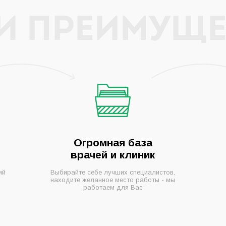
И ПРЕИМУЩЕ
Огромная база
врачей и клиник
ий
Выбирайте себе лучших специалистов,
находите желанное место работы - мы
работаем для Вас