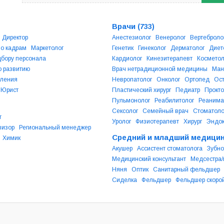
Врачи
(733)
Директор
Анестезиолог
Венеролог
Вертеброло
по кадрам
Маркетолог
Генетик
Гинеколог
Дерматолог
Диет
бору персонала
Кардиолог
Кинезитерапевт
Косметол
 развитию
Врач нетрадиционной медицины
Ман
еления
Невропатолог
Онколог
Ортопед
Ос
Юрист
Пластический хирург
Педиатр
Прокто
Пульмонолог
Реабилитолог
Реанима
Сексолог
Семейный врач
Стоматоло
т
Уролог
Физиотерапевт
Хирург
Эндок
визор
Региональный менеджер
Средний и младший медицин
Химик
Акушер
Ассистент стоматолога
Зубно
Медицинский консультант
Медсестра
Няня
Оптик
Санитарный фельдшер
Сиделка
Фельдшер
Фельдшер скоро