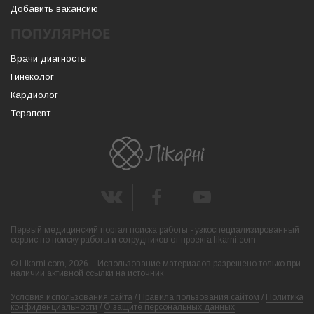
Добавить вакансию
ПОПУЛЯРНОЕ
Врачи диагносты
Гинеколог
Кардиолог
Терапевт
Первый медицинский портал поиска работы - узкоспециализированный
сервис по поиску работы и сотрудников от проекта likarni.com
© Likarni.com, 2026 – Использование материалов разрешено только при
наличии активной ссылки на источник
Условия использования сайта
/
Правила пользования сайтом
/
Политика
конфиденциальности
/
О защите персональных данных