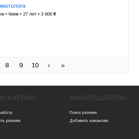
оматолога
 • Киев • 27 лет • 3 000 ₴
8
9
10
›
»
ИСКАТЕЛЮ
РАБОТОДАТЕЛЮ
работу
Поиск резюме
ть резюме
Добавить вакансию