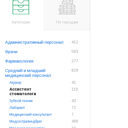
Категории
По городам
Административный персонал
412
Врачи
583
Фармакология
277
Средний и младший
829
медицинский персонал
41
Акушер
Ассистент
119
стоматолога
43
Зубной техник
72
Лаборант
7
Медицинский консультант
496
Медсестра/медбрат