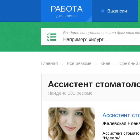
РАБОТА
Вакансии
Введите специальность или фамилию вра
Главная
Все резюме
Киев
Средний 
Ассистент стоматоло
Найдено 101 резюме
Ассистент ст
Желевская Елена 
Ассистент стомато
"Идеаль"