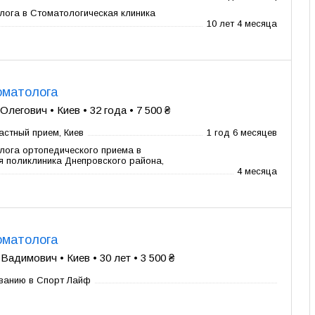
лога в Стоматологическая клиника
10 лет 4 месяца
оматолога
егович • Киев • 32 года • 7 500 ₴
астный прием, Киев
1 год 6 месяцев
лога ортопедического приема в
я поликлиника Днепровского района,
4 месяца
оматолога
адимович • Киев • 30 лет • 3 500 ₴
аванию в Спорт Лайф