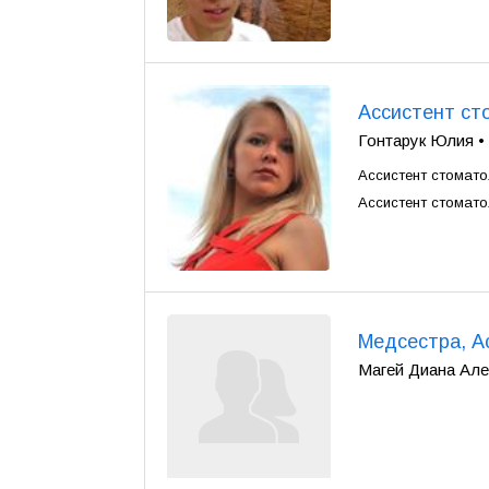
Ассистент ст
Гонтарук Юлия • К
Ассистент стомато
Ассистент стомато
Медсестра, А
Магей Диана Алек