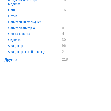
10
Младшая медсестра/
медбрат
16
Няня
1
Оптик
1
Санитарный фельдшер
8
Санитар/санитарка
4
Сестра-хозяйка
30
Сиделка
96
Фельдшер
2
Фельдшер скорой помощи
Другое
218