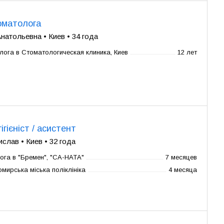
оматолога
натольевна • Киев • 34 года
лога в Стоматологическая клиника, Киев
12 лет
ігієніст / асистент
слав • Киев • 32 года
ога в "Бремен", "СА-НАТА"
7 месяцев
мирська міська поліклініка
4 месяца