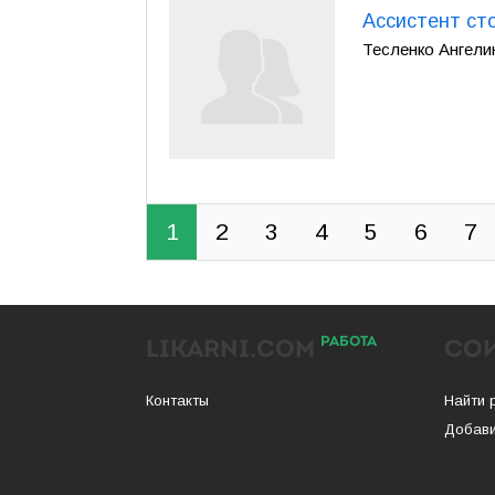
Ассистент ст
Тесленко Ангелина
1
2
3
4
5
6
7
РАБОТА
LIKARNI.COM
СО
Контакты
Найти 
Добави