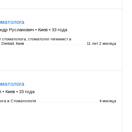
оматолога
ндр Русланович • Киев • 33 года
 стоматолога, стоматолог-гигиенист в
, Dentart, Киев
11 лет 2 месяца
оматолога
• Киев • 33 года
ога в Стоматологія
4 месяца