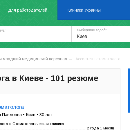
Для работодателей
Клиники Украины
Выберите город:
ча:
Киев
и младший медицинский персонал
Ассистент стоматолога
га в Киеве - 101 резюме
оматолога
Павловна • Киев • 30 лет
лога в Стоматологическая клиника
2 года 1 месяц