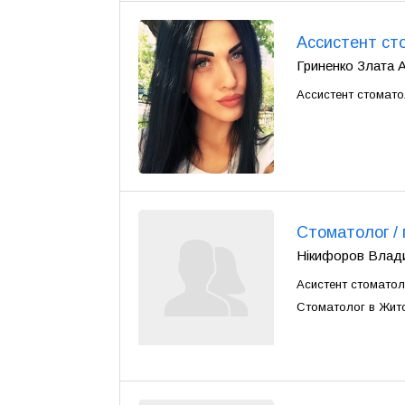
Ассистент ст
Гриненко Злата А
Ассистент стомато
Стоматолог / г
Нікифоров Влади
Асистент стоматол
Стоматолог в Жито