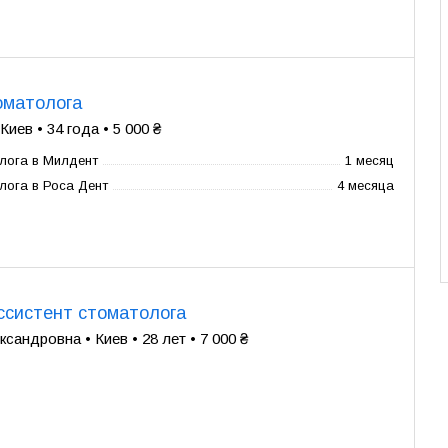
оматолога
иев • 34 года • 5 000 ₴
лога в Милдент
1 месяц
лога в Роса Дент
4 месяца
ссистент стоматолога
сандровна • Киев • 28 лет • 7 000 ₴