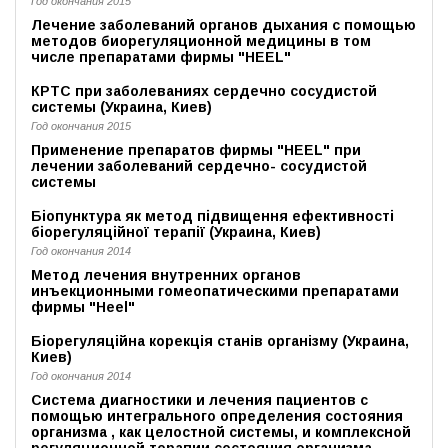
Год окончания 2015
Лечение заболеваний органов дыхания с помощью
методов биорегуляционной медицины в том
числе препаратами фирмы "HEEL"
КРТС при заболеваниях сердечно сосудистой
системы (Украина, Киев)
Год окончания 2015
Применение препаратов фирмы "HEEL" при
лечении заболеваний сердечно- сосудистой
системы
Біопунктура як метод підвищення ефективності
біорегуляційної терапії (Украина, Киев)
Год окончания 2014
Метод лечения внутренних органов
инъекционными гомеопатическими препаратами
фирмы "Нeel"
Бiорегуляцiйна корекцiя станiв органiзму (Украина,
Киев)
Год окончания 2014
Система диагностики и лечения пациентов с
помощью интегрального определения состояния
организма , как целостной системы, и комплексной
регуляционной терапии состояния организма