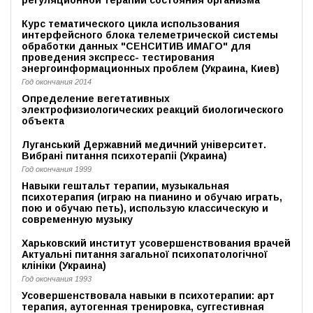
Курс тематического цикла использования
интерфейсного блока телеметрической системы
обработки данных "СЕНСИТИВ ИМАГО" для
проведения экспресс- тестирования
энергоинформационных проблем (Украина, Киев)
Год окончания 2014
Определение вегетативных
электрофизиологических реакций биологического
объекта
Луганський Державний медичний університет.
Вибрані питання психотерапіі (Украина)
Год окончания 1999
Навыки гештальт терапии, музыкальная
психотерапия (играю на пианино и обучаю играть,
пою и обучаю петь), использую классическую и
современную музыку
Харьковский институт усовершенствования врачей
Актуальні питання загальної психопатологічної
клініки (Украина)
Год окончания 1993
Усовершенствовала навыки в психотерапии: арт
терапия, аутогенная тренировка, суггестивная