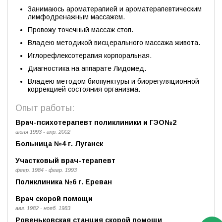
Занимаюсь ароматерапией и ароматерапевтическим
лимфодренажным массажем.
Провожу точечный массаж стоп.
Владею методикой висцерального массажа живота.
Иглорефлексотерапия корпоральная.
Диагностика на аппарате Лидомед.
Владею методом биопунктуры и биорегуляционной
коррекцией состояния организма.
Опыт работы:
Врач-психотерапевт поликлиники и ГЭО№2
июня 1993 - апр. 2002
Больница №4 г. Луганск
Участковый врач-терапевт
февр. 1984 - февр. 1993
Поликлиника №6 г. Ереван
Врач скорой помощи
авг. 1982 - нояб. 1983
Ровеньковская станция скорой помощи