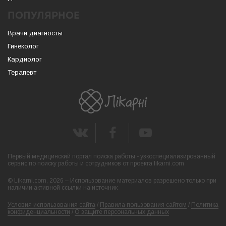
ПОПУЛЯРНОЕ
Врачи диагносты
Гинеколог
Кардиолог
Терапевт
Первый медицинский портал поиска работы - узкоспециализированный
сервис по поиску работы и сотрудников от проекта likarni.com
© Likarni.com, 2026 – Использование материалов разрешено только при
наличии активной ссылки на источник
Условия использования сайта
/
Правила пользования сайтом
/
Политика
конфиденциальности
/
О защите персональных данных