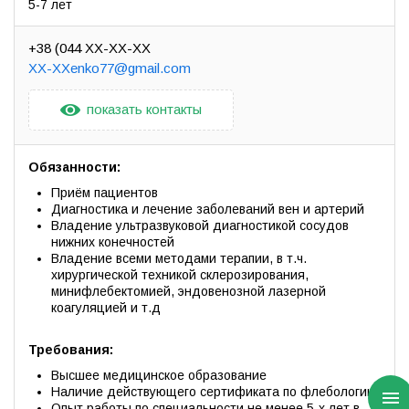
5-7 лет
+38 (044 XX-XX-XX
XX-XXenko77@gmail.com
показать контакты
Обязанности:
Приём пациентов
Диагностика и лечение заболеваний вен и артерий
Владение ультразвуковой диагностикой сосудов
нижних конечностей
Владение всеми методами терапии, в т.ч.
хирургической техникой склерозирования,
минифлебектомией, эндовенозной лазерной
коагуляцией и т.д
Требования:
Высшее медицинское образование
Наличие действующего сертификата по флебологии
Опыт работы по специальности не менее 5-х лет в