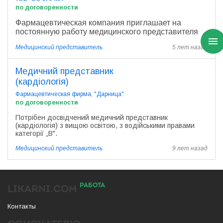
по договоренности
Фармацевтическая компания приглашает на
постоянную работу
медицинского представителя
Медицинский представитель
5 лет назад
Медичний представник
(кардіологія)
Фармацевтическая фирма, "Дарница"
по договоренности
Потрібен досвідчений медичний представник
(кардіологія) з вищою освітою, з водійськими правами
категорії „В".
Медицинский представитель
9 лет назад
РАБОТА
LIKARNI.COM
Контакты