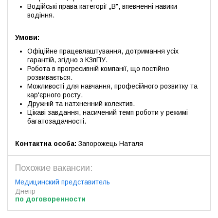
Водійські права категорії „В", впевненні навики
водіння.
Умови:
Офіційне працевлаштування, дотримання усіх
гарантій, згідно з КЗпПУ.
Робота в прогресивній компанії, що постійно
розвивається.
Можливості для навчання, професійного розвитку та
кар'єрного росту.
Дружній та натхненний колектив.
Цікаві завдання, насичений темп роботи у режимі
багатозадачності.
Контактна особа:
Запорожець Наталя
Похожие вакансии:
Медицинский представитель
Днепр
по договоренности