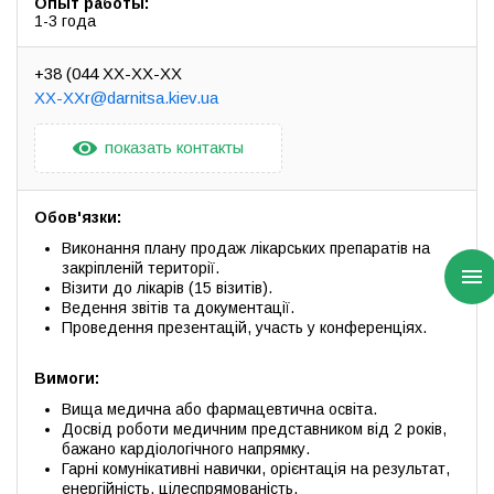
Опыт работы:
1-3 года
+38 (044 XX-XX-XX
XX-XXr@darnitsa.kiev.ua
показать контакты
Обов'язки:
Виконання плану продаж лікарських препаратів на
закріпленій території.
Візити до лікарів (15 візитів).
Ведення звітів та документації.
Проведення презентацій, участь у конференціях.
Вимоги:
Вища медична або фармацевтична освіта.
Досвід роботи медичним представником від 2 років,
бажано кардіологічного напрямку.
Гарні комунікативні навички, орієнтація на результат,
енергійність, цілеспрямованість.