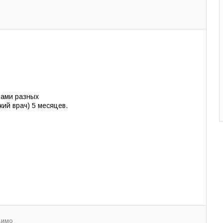
чами разных
ий врач) 5 месяцев.
димо