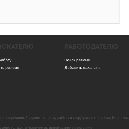
ИСКАТЕЛЮ
РАБОТОДАТЕЛЮ
работу
Поиск резюме
ть резюме
Добавить вакансию
ализированный сервис по поиску работы и сотрудников от проекта likarni.co
ешено только при наличии активной ссылки на источник