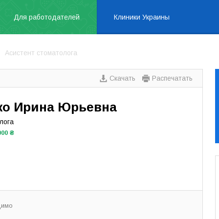
Для работодателей
Клиники Украины
Асистент стоматолога
Скачать
Распечатать
ко Ирина Юрьевна
лога
000 ₴
димо