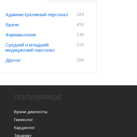
Административный персонал
184
Врачи
419
Фармакология
149
Средний и младший
210
медицинский персонал
Другое
166
ПОПУЛЯРНОЕ
Врачи диагносты
Гинеколог
Кардиолог
Терапевт