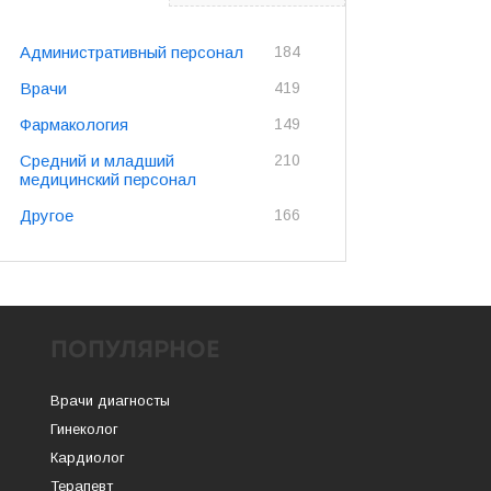
Административный персонал
184
Врачи
419
Фармакология
149
Средний и младший
210
медицинский персонал
Другое
166
ПОПУЛЯРНОЕ
Врачи диагносты
Гинеколог
Кардиолог
Терапевт