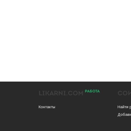
РАБОТА
LIKARNI.COM
СО
Контакты
Найти 
Добави