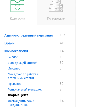
Категории
По городам
Административный персонал
184
Врачи
419
Фармакология
149
1
Биолог
36
Заведующий аптекой
5
Инженер
9
Менеджер по работе с
аптечными сетями
80
Провизор
7
Региональный менеджер
Фармацевт
93
14
Фармацевтический
представитель