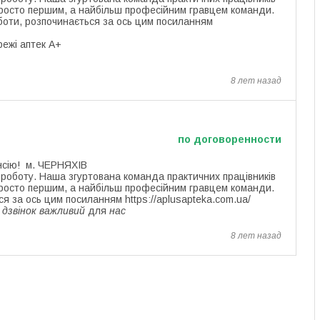
просто першим, а найбільш професійним гравцем команди.
боти, розпочинається за ось цим посиланням
режі аптек А+
8 лет назад
по договоренности
нсію! м. ЧЕРНЯХІВ
 роботу. Наша згуртована команда практичних працівників
просто першим, а найбільш професійним гравцем команди.
 за ось цим посиланням https://aplusapteka.com.ua/
дзвінок важливий
для
нас
8 лет назад