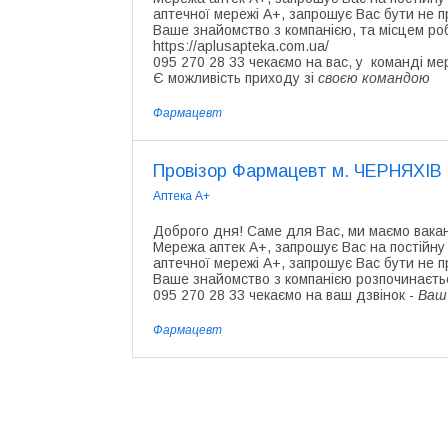
аптечної мережі А+, запрошує Вас бути не 
Ваше знайомство з компанією, та місцем ро
https://aplusapteka.com.ua/
095 270 28 33 чекаємо на вас, у команді ме
Є можливість приходу зі
своєю командою
Фармацевт
Провізор Фармацевт м. ЧЕРНЯХІВ
Аптека А+
Доброго дня! Саме для Вас, ми маємо вака
Мережа аптек А+, запрошує Вас на постійну
аптечної мережі А+, запрошує Вас бути не 
Ваше знайомство з компанією розпочинається
095 270 28 33 чекаємо на ваш дзвінок -
Ваш 
Фармацевт