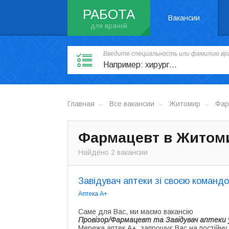
РАБОТА
Вакансии
Введите специальность или фамилию вра
Главная
Все вакансии
Житомир
Фар
Фармацевт в Житоми
Найдено 2 вакансии
Завідувач аптеки зі своєю команд
Аптека А+
Саме для Вас, ми маємо вакансію
Провізор/Фармацевт та Завідувач аптеки 
Мережа аптек А+, запрошує Вас на постійну