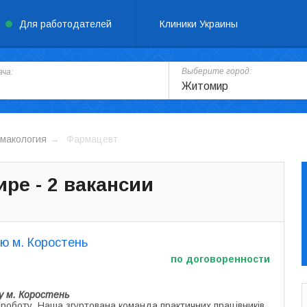
Для работодателей
Клиники Украины
Выберите город:
ча:
Житомир
макология
Фармацевт
ре - 2 вакансии
ою м. Коростень
по договоренности
у м. Коростень
 роботу. Наша згуртована команда практичних працівників