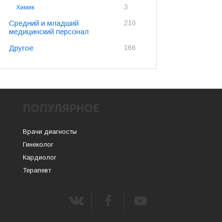
3
Химик
Средний и младший
210
медицинский персонал
Другое
166
ПОПУЛЯРНОЕ
Врачи диагносты
Гинеколог
Кардиолог
Терапевт