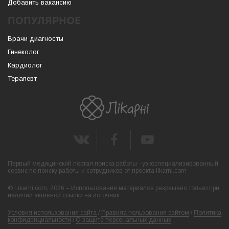
Добавить вакансию
ПОПУЛЯРНОЕ
Врачи диагносты
Гинеколог
Кардиолог
Терапевт
Первый медицинский портал поиска работы - узкоспециализированный
сервис по поиску работы и сотрудников от проекта likarni.com
© Likarni.com, 2026 – Использование материалов разрешено только при
наличии активной ссылки на источник
Условия использования сайта
/
Правила пользования сайтом
/
Политика
конфиденциальности
/
О защите персональных данных