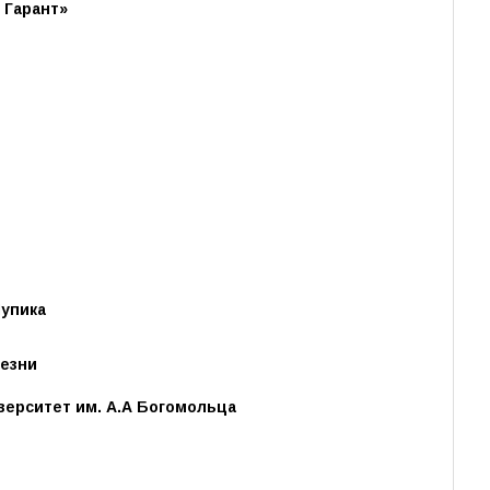
 Гарант»
упика
лезни
ерситет им. А.А Богомольца