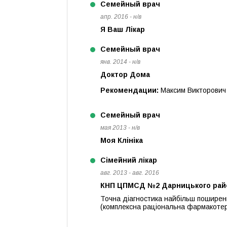
Семейный врач
апр. 2016 - н/в
Я Ваш Лікар
Семейный врач
янв. 2014 - н/в
Доктор Дома
Рекомендации:
Максим Викторович 
Семейный врач
мая 2013 - н/в
Моя Клініка
Сімейний лікар
авг. 2013 - авг. 2016
КНП ЦПМСД №2 Дарницького райо
Точна діагностика найбільш поширени
(комплексна раціональна фармакотера