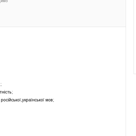
димо
;
тність;
 російської,української мов;