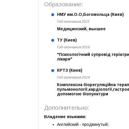
Образование:
НМУ им.О.О,Богомольца (Киев)
Год окончания 2011
Медицинский, высшее
ТУ (Киев)
Год окончания 2016
"Психологічний супровід геріатр
лікаря"
КРТЗ (Киев)
Год окончания 2014
Комплексна біорегуляційна терап
пульмонології,кардіології,гастро
допомогою біопунктури
Дополнительно:
Владение языками:
Английский - продвинутый;