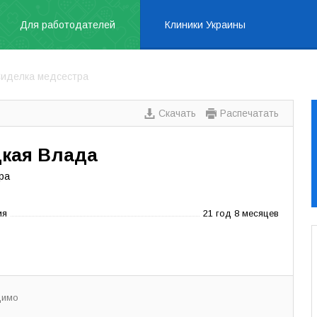
Для работодателей
Клиники Украины
иделка медсестра
Скачать
Распечатать
кая Влада
ра
ия
21 год 8 месяцев
димо