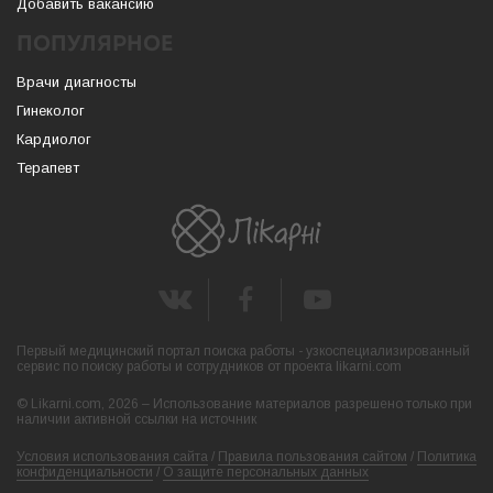
Добавить вакансию
ПОПУЛЯРНОЕ
Врачи диагносты
Гинеколог
Кардиолог
Терапевт
Первый медицинский портал поиска работы - узкоспециализированный
сервис по поиску работы и сотрудников от проекта likarni.com
© Likarni.com, 2026 – Использование материалов разрешено только при
наличии активной ссылки на источник
Условия использования сайта
/
Правила пользования сайтом
/
Политика
конфиденциальности
/
О защите персональных данных