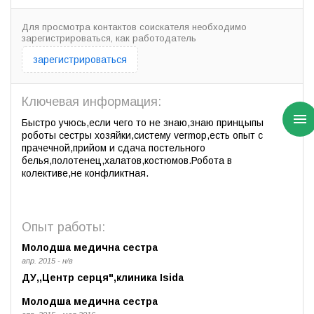
Для просмотра контактов соискателя необходимо
зарегистрироваться, как работодатель
зарегистрироваться
Ключевая информация:
Быстро учюсь,если чего то не знаю,знаю принцыпы
роботы сестры хозяйки,систему vermop,есть опыт с
прачечной,прийом и сдача постельного
белья,полотенец,халатов,костюмов.Робота в
колективе,не конфликтная.
Опыт работы:
Молодша медична сестра
апр. 2015 - н/в
ДУ,,Центр серця",клиника Isida
Молодша медична сестра