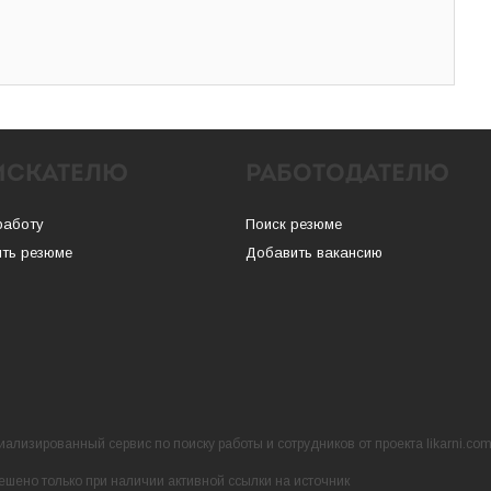
ИСКАТЕЛЮ
РАБОТОДАТЕЛЮ
работу
Поиск резюме
ть резюме
Добавить вакансию
ализированный сервис по поиску работы и сотрудников от проекта likarni.co
ешено только при наличии активной ссылки на источник