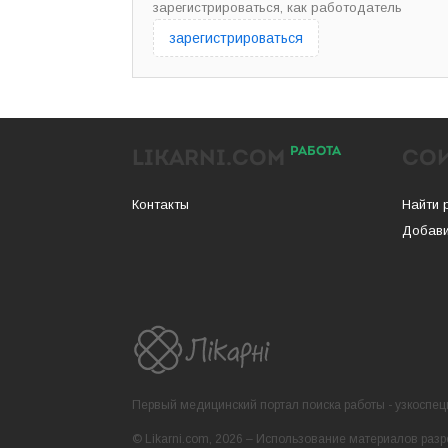
зарегистрироваться, как работодатель
зарегистрироваться
РАБОТА
LIKARNI.COM
СО
Контакты
Найти 
Добави
Первый медицинский портал поиска работы - узкоспеци
© Likarni.com, 2026 – Использование материалов разр