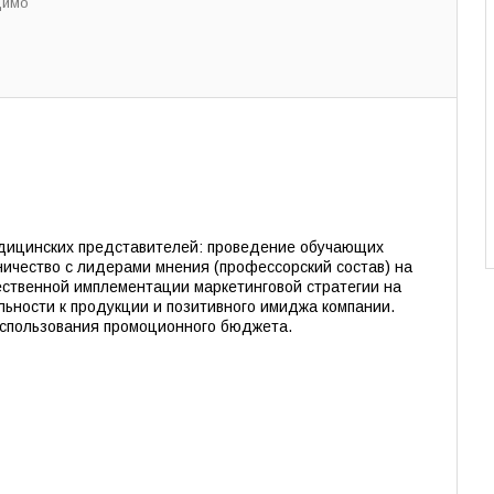
димо
едицинских представителей: проведение обучающих
ничество с лидерами мнения (профессорский состав) на
ественной имплементации маркетинговой стратегии на
ьности к продукции и позитивного имиджа компании.
использования промоционного бюджета.