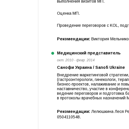
выполнения визитов МП.
Оценка МП.
Проведение переговоров с KOL, подг
Рекомендации:
Виктория Мельнико
Медицинский представитель
окт. 2010 - февр. 2014
Санофи Украина / Sanofi Ukraine
Внедрение маркетинговой стратегии,
(гастроэнтерологи, гинекологи, тера
бизнес-проектов, налаживание и по
наставничество, участие в конферен
ведение переговоров и подготовка б
в протоколы врачебных назначений 
Рекомендации:
Лелюшкина Леся Рег
0504110548.