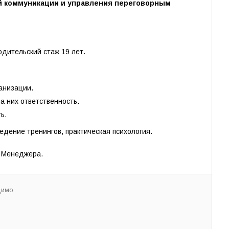
 коммуникации и управления переговорным
одительский стаж 19 лет.
анизации.
а них ответственность.
ь.
едение тренингов, практическая психология.
 Менеджера.
димо