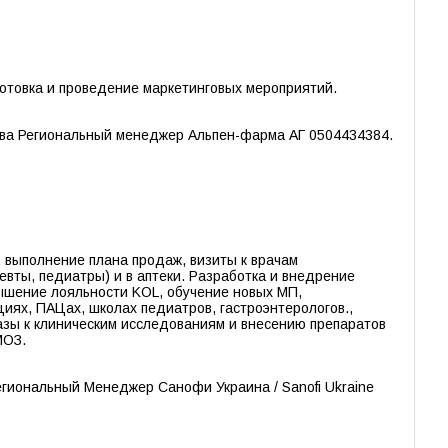
отовка и проведение маркетинговых мероприятий.
ва Региональный менеджер Альпен-фарма АГ 0504434384.
 выполнение плана продаж, визиты к врачам
певты, педиатры) и в аптеки. Разработка и внедрение
вышение лояльности KOL, обучение новых МП,
циях, ПАЦах, школах педиатров, гастроэнтерологов.,
азы к клиническим исследованиям и внесению препаратов
МОЗ.
иональный Менеджер Санофи Украина / Sanofi Ukraine