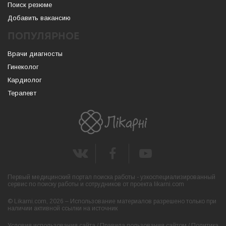
Поиск резюме
Добавить вакансию
ПОПУЛЯРНОЕ
Врачи диагносты
Гинеколог
Кардиолог
Терапевт
Первый медицинский портал поиска работы - узкоспециализированный
сервис по поиску работы и сотрудников от проекта likarni.com
© Likarni.com, 2026 – Использование материалов разрешено только при
наличии активной ссылки на источник
Условия использования сайта
/
Правила пользования сайтом
/
Политика