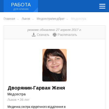
РАБОТА
Главная
Львов
Медсестра/медбрат
Медсестра
резюме обновлено 27 апреля 2017 г.
Скачать
Распечатать
Дворянин-Гарван Женя
Медсестра
Львов • 36 лет
Медична сестра хірургічного відділення в