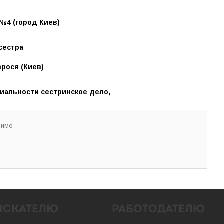
№4 (город Киев)
сестра
рося (Киев)
иальности сестринское дело,
димо
ИСКАТЕЛЮ
РАБОТОДАТЕЛЮ