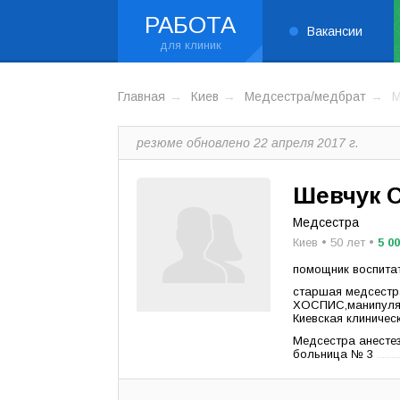
РАБОТА
Вакансии
Главная
Киев
Медсестра/медбрат
М
резюме обновлено 22 апреля 2017 г.
Шевчук 
Медсестра
Киев • 50 лет •
5 0
помощник воспитат
старшая медсестра
ХОСПИС,манипуляц
Киевская клиниче
Медсестра анестез
больница № 3