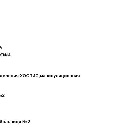
,
етьми,
отделения ХОСПИС,манипуляционная
№2
 больница № 3