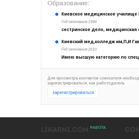
Образование:
Киевское медицинское училище 
Год окончания 1994
сестринское дело, медицинская 
Киевский мед,колледж им,П,И Гав
Год окончания 2010
Имею высшую категорию по спец
Для просмотра контактов соискателя необхо
зарегистрироваться, как работодатель
зарегистрироваться
РАБОТА
LIKARNI.COM
СО