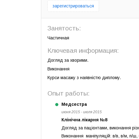
зарегистрироваться
Занятость:
Частичная
Ключевая информация:
Догляд за хворими.
Виконання
Курси масажу з наявністю диплому.
Опыт работы:
Медсестра
июня 2015 - июля 2015
Клінічна лікарня №8
Догляд за пацієнтами, виконання різ
Виконання маніпуляцій: в/в, в/м, п/ш, 