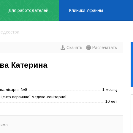
Для работодателей
Клиники Украины
едсестра
Скачать
Распечатать
ва Катерина
чна лікарня №8
1 месяц
Центр первинної медико-санітарної
10 лет
димо