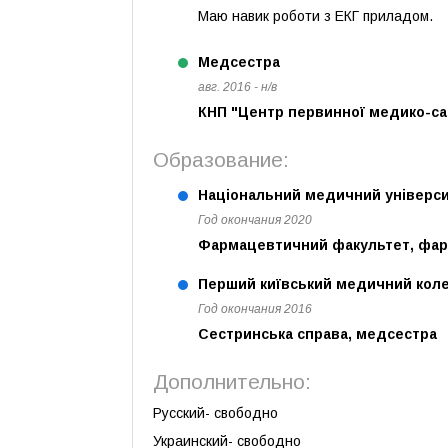
Маю навик роботи з ЕКГ приладом.
Медсестра
авг. 2016 - н/в
КНП "Центр первинної медико-са
Образование:
Національний медичний університ
Год окончания 2020
Фармацевтичний факультет, фар
Перший київський медичний коле
Год окончания 2016
Сестринська справа, медсестра
Дополнительно:
Русский- свободно
Украинский- свободно