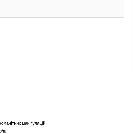
номанітних маніпуляцій.
в/ш.