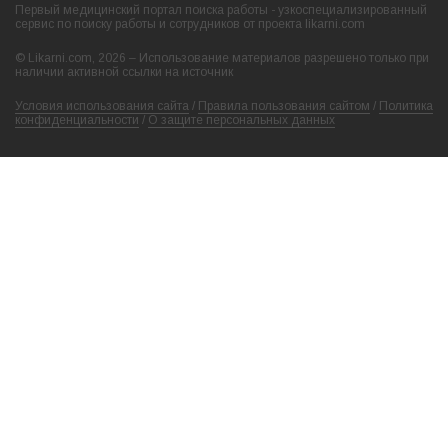
Первый медицинский портал поиска работы - узкоспециализированный
сервис по поиску работы и сотрудников от проекта likarni.com
© Likarni.com, 2026 – Использование материалов разрешено только при
наличии активной ссылки на источник
Условия использования сайта
/
Правила пользования сайтом
/
Политика
конфиденциальности
/
О защите персональных данных