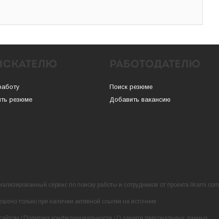
ИСКАТЕЛЮ
РАБОТОДАТЕЛЮ
работу
Поиск резюме
ть резюме
Добавить вакансию
ализированный сервис по поиску работы и сотрудников от проекта likarni.co
ешено только при наличии активной ссылки на источник
сайтом
/
Политика конфиденциальности
/
О защите персональных данных