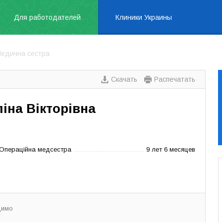
Для работодателей
Клиники Украины
едична сестра
Скачать
Распечатать
іна Вікторівна
 Операційна медсестра
9 лет 6 месяцев
димо