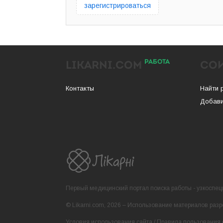
зарегистрироваться
РАБОТА
LIKARNI.COM
СО
Контакты
Найти 
Добави
Первый медицинский портал поиска работы - узкоспеци
© Likarni.com, 2026 – Использование материалов разр
Условия использования сайта
/
Правила пользования 