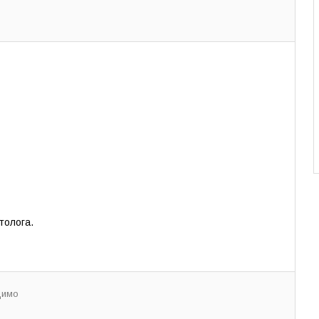
толога.
димо