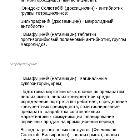
ингибиторзащищенный пенициллин;
Юнидокс Солютаб® (доксициклин) - антибиотик
группы тетрациклинов;
Вильпрафен® (джозамицин) - макролидный
антибиотик;
Пимафуцин® (натамицин) таблетки-
противогрибковый полиеновый антибиотик, группы
макролидов.
Безрецептурные:
Пимафуцин® (натамицин) - вагинальные
суппозитории, крем;
Подготовка маркетинговых планов по препаратам:
анализ рынка, анализ конкурентной среды,
определение портрета потребителя, определение
конкурентных преимуществ, позиционирование
препарата, разработка составляющих
маркетинговых коммуникаций, планирование
первичных продаж на промоционный период;
Вывод на рынок новых продуктов (Флемоклав
Солютаб, Вильпрафен) - анализ рынка, анализ
конкурентной среды, определение портрета