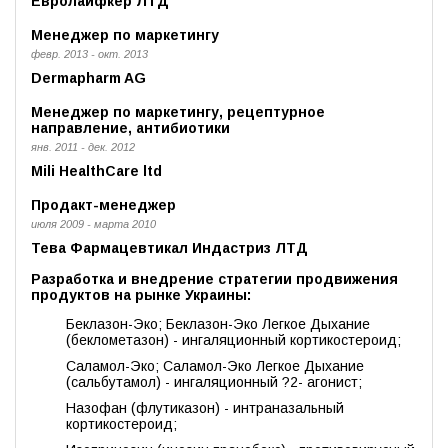
Евролайфкер ЛТД
Менеджер по маркетингу
февр. 2013 - окт. 2013
Dermapharm AG
Менеджер по маркетингу, рецептурное
направление, антибиотики
янв. 2011 - дек. 2012
Mili HealthCare ltd
Продакт-менеджер
июля 2009 - марта 2010
Тева Фармацевтикал Индастриз ЛТД
Разработка и внедрение стратегии продвижения
продуктов на рынке Украины:
Беклазон-Эко; Беклазон-Эко Легкое Дыхание
(беклометазон) - ингаляционный кортикостероид;
Саламол-Эко; Саламол-Эко Легкое Дыхание
(сальбутамол) - ингаляционный ?2- агонист;
Назофан (флутиказон) - интраназальный
кортикостероид;