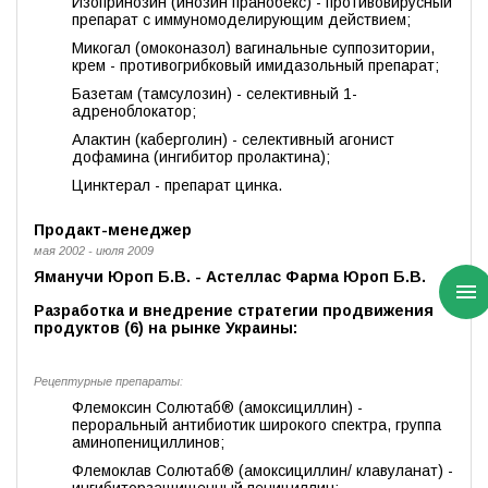
Изопринозин (инозин пранобекс) - противовирусный
препарат с иммуномоделирующим действием;
Микогал (омоконазол) вагинальные суппозитории,
крем - противогрибковый имидазольный препарат;
Базетам (тамсулозин) - селективный 1-
адреноблокатор;
Алактин (каберголин) - селективный агонист
дофамина (ингибитор пролактина);
Цинктерал - препарат цинка.
Продакт-менеджер
мая 2002 - июля 2009
Яманучи Юроп Б.В. - Астеллас Фарма Юроп Б.В.
Разработка и внедрение стратегии продвижения
продуктов (6) на рынке Украины:
Рецептурные препараты:
Флемоксин Солютаб® (амоксициллин) -
пероральный антибиотик широкого спектра, группа
аминопенициллинов;
Флемоклав Солютаб® (амоксициллин/ клавуланат) -