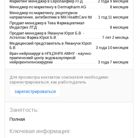
Маркетинг менеджер в Евролайфкер ЛТД
2 года 9 месяцев
Менеджер по маркетингу в Dermapharm AG
8 месяцев
Менеджер по маркетингу, рецептурное
направление, антибиотики в Mili HealthCare ltd
1 год 11 месяцев
Продакт-менеджер в Тева Фармацевтикал
Индастриз ЛТД
8 месяцев
Продакт-менеджер в Яманучи Юроп Б.В. -
Астеллас Фарма Юроп Б.В.
7 лет 2 месяца
Медицинский представитель в Яманучи Юроп
Б.В.
3 года 10 месяцев
Врач-нейрохирург в НПЦЭНРХ АМНУ - научно-
практический центр эндоваскулярной
нейрорентнгенохирургии
3 года 7 месяцев
Для просмотра контактов соискателя необходимо
зарегистрироваться, как работодатель
зарегистрироваться
Занятость:
Полная
Ключевая информация: