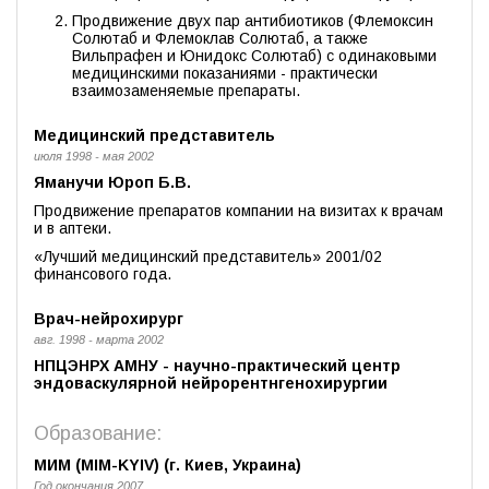
Продвижение двух пар антибиотиков (Флемоксин
Солютаб и Флемоклав Солютаб, а также
Вильпрафен и Юнидокс Солютаб) с одинаковыми
медицинскими показаниями - практически
взаимозаменяемые препараты.
Медицинский представитель
июля 1998 - мая 2002
Яманучи Юроп Б.В.
Продвижение препаратов компании на визитах к врачам
и в аптеки.
«Лучший медицинский представитель» 2001/02
финансового года.
Врач-нейрохирург
авг. 1998 - марта 2002
НПЦЭНРХ АМНУ - научно-практический центр
эндоваскулярной нейрорентнгенохирургии
Образование:
МИМ (MIM-KYIV) (г. Киев, Украина)
Год окончания 2007