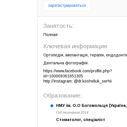
зарегистрироваться
Занятость:
Полная
Ключевая информация:
Ортопедія, імплантація, терапія, ендодонтія
Дентальна фотографія.
https://www.facebook.com/profile.php?
id=100009361651305
http://Instagram: @dr.kosheliuk_serhii
Образование:
НМУ ім. О.О Богомольця (Україна,
Год окончания 2014
Стоматолог, спеціаліст