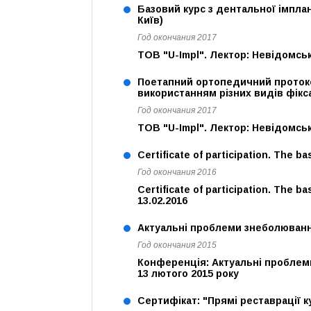
Базовий курс з дентальної імплан
Київ)
Год окончания 2017
ТОВ "U-Impl". Лектор: Невідомсь
Поетапний ортопедичний протоко
використанням різних видів фікса
Год окончания 2017
ТОВ "U-Impl". Лектор: Невідомсь
Certificate of participation. The ba
Год окончания 2016
Certificate of participation. The b
13.02.2016
Актуальні проблеми знеболювання 
Год окончания 2015
Конференція: Актуальні проблеми
13 лютого 2015 року
Сертифікат: "Прямі реставрації кут