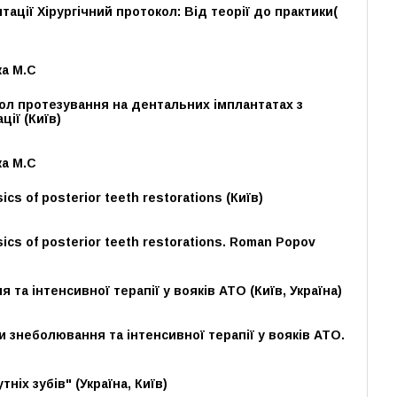
тації Хірургічний протокол: Від теорії до практики(
ка М.С
л протезування на дентальних імплантатах з
ції (Київ)
ка М.С
sics of posterior teeth restorations (Київ)
asics of posterior teeth restorations. Roman Popov
та інтенсивної терапії у вояків АТО (Київ, Україна)
 знеболювання та інтенсивної терапії у вояків АТО.
ніх зубів" (Україна, Київ)