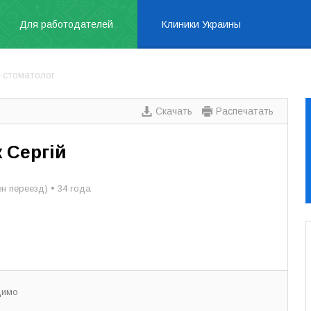
Для работодателей
Клиники Украины
р-стоматолог
Скачать
Распечатать
 Сергій
н переезд) • 34 года
димо