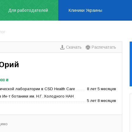
Для работодателей
Клиники Украины
лог
Скачать
Распечатать
Юрий
000 ₴
ической лаборатории в CSD Health Care
8 лет 5 месяцев
 Ин-т ботаники им. Н.Г. Холодного НАН
5 лет 8 месяцев
димо