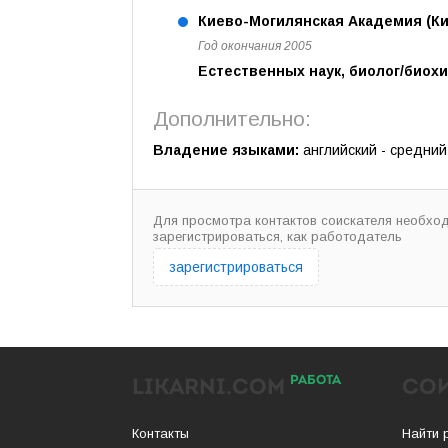
Киево-Могилянская Академия (Ки
Год окончания 2005
Естественных наук, биолог/биохи
Дополнительно:
Владение языками:
английский - средний
Для просмотра контактов соискателя необхо
зарегистрироваться, как работодатель
зарегистрироваться
РАБОТА
LIKARNI.COM
СО
Контакты
Найти 