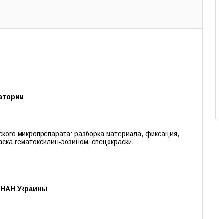
атории
ского микропрепарата: разборка материала, фиксация,
аска гематоксилин-эозином, спецокраски.
о НАН Украины