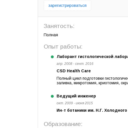
зарегистрироваться
Занятость:
Полная
Опыт работы:
Лаборант гистологической лабор
апр. 2008 - сент. 2016
CSD Health Care
Полный цикл подготовки гистологиче
заливка, микротомия, криотомия, окр
Ведущий инженер
окт. 2009 - июня 2015
Ин-т ботаники им. Н.Г. Холодног
Образование: