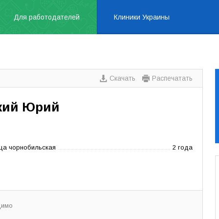
Для работодателей
Клиники Украины
Скачать
Распечатать
кий Юрий
ица чорнобильская
2 года
димо