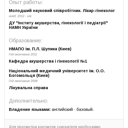
Опыт работы:
Молодший науковий співробітник. Лікар-гінеколог
нояб. 2012 - н/в
ДУ "Інститу акушерства, гінекології і педіатрії"
НАМН України
Образование:
НМАПО ім. П.Л. Шупика (Киев)
Год окончания 2011
Кафедра акушерства і гінекології №1
Національний медичний університет ім. О.О.
Богомольця (Киев)
Год окончания 2008
Лікувальна справа
Дополнительно:
Владение языками:
английский - базовый.
Для просмотра контактов соискателя необходимо