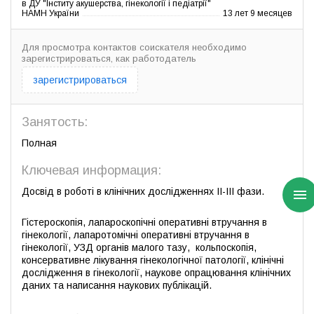
в ДУ "Інститу акушерства, гінекології і педіатрії"
НАМН України
13 лет 9 месяцев
Для просмотра контактов соискателя необходимо
зарегистрироваться, как работодатель
зарегистрироваться
Занятость:
Полная
Ключевая информация:
Досвід в роботі в клінічних дослідженнях ІІ-ІІІ фази.
Гістероскопія, лапароскопічні оперативні втручання в
гінекології, лапаротомічні оперативні втручання в
гінекології, УЗД органів малого тазу, кольпоскопія,
консервативне лікування гінекологічної патології, клінічні
дослідження в гінекології, наукове опрацювання клінічних
даних та написання наукових публікацій.