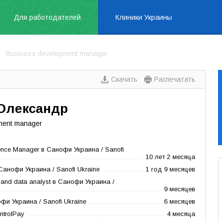
Для работодателей
Клиники Украины
Business development manager
Скачать
Распечатать
 Олександр
ment manager
ence Manager в Санофи Украина / Sanofi
10 лет 2 месяца
 Санофи Украина / Sanofi Ukraine
1 год 9 месяцев
t and data analyst в Санофи Украина /
9 месяцев
офи Украина / Sanofi Ukraine
6 месяцев
ontrolPay
4 месяца