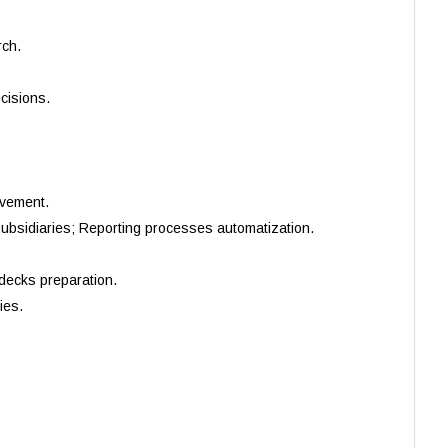
rch.
cisions.
lvement.
 subsidiaries; Reporting processes automatization.
decks preparation.
ies.