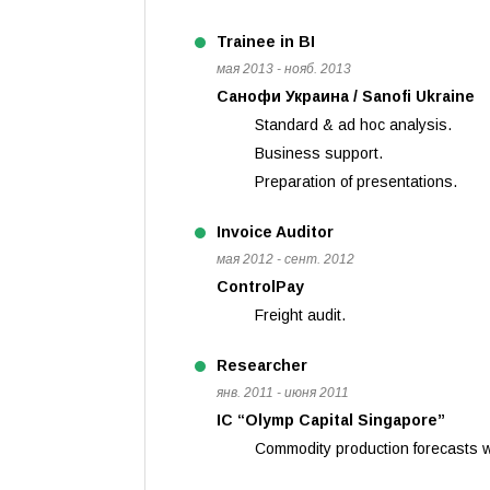
Trainee in BI
мая 2013 - нояб. 2013
Санофи Украина / Sanofi Ukraine
Standard & ad hoc analysis.
Business support.
Preparation of presentations.
Invoice Auditor
мая 2012 - сент. 2012
ControlPay
Freight audit.
Researcher
янв. 2011 - июня 2011
IC “Olymp Capital Singapore”
Commodity production forecasts wi