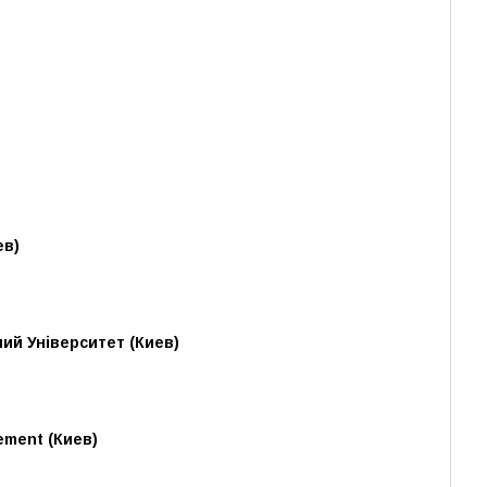
ев)
ий Університет (Киев)
ement (Киев)