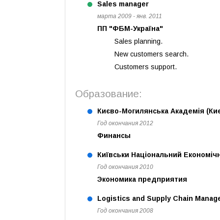
Sales manager
марта 2009 - янв. 2011
ПП "ФБМ-Україна"
Sales planning.
New customers search.
Customers support.
Образование:
Києво-Могилянська Академія (Ки
Год окончания 2012
Финансы
Київськи Національний Економічн
Год окончания 2010
Экономика предприятия
Logistics and Supply Chain Manag
Год окончания 2008