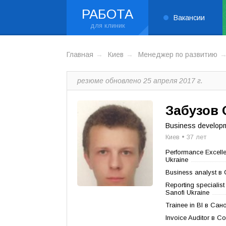
РАБОТА
Вакансии
Главная
Киев
Менеджер по развитию
резюме обновлено 25 апреля 2017 г.
Забузов
Business develop
Киев • 37 лет
Performance Excell
Ukraine
Business analyst в
Reporting specialis
Sanofi Ukraine
Trainee in BI в Сан
Invoice Auditor в C