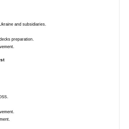
 Ukraine and subsidiaries.
decks preparation.
lvement.
yst
 DSS.
lvement.
pment.