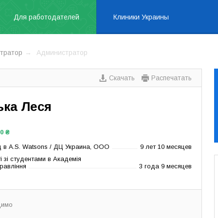
Для работодателей
Клиники Украины
тратор
Администратор
Скачать
Распечатать
ька Леся
00 ₴
в A.S. Watsons / ДЦ Украина, ООО
9 лет 10 месяцев
і зі студентами в Академія
равління
3 года 9 месяцев
димо