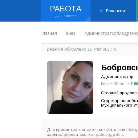
РАБОТА
Вакансии
Главная
Киев
Администратор/Медрегис
резюме обновлено 16 мая 2017 г.
Бобровс
Администратор
Киев • 36 лет •
7 0
Старший продавец 
Секретар по робот
Муніципального Уп
Для просмотра контактов соискателя необхо
зарегистрироваться, как работодатель