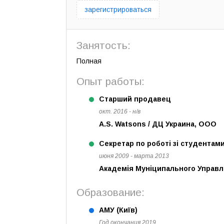
зарегистрироваться
Занятость:
Полная
Опыт работы:
Старший продавец
окт. 2016 - н/в
A.S. Watsons / ДЦ Украина, ООО
Секретар по роботі зі студентам
июня 2009 - марта 2013
Академія Муніципального Управл
Образование:
АМУ (Київ)
Год окончания 2019