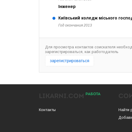
Інженер
Київський коледж міського госпо
Год окончания 2013
Для просмотра контактов соискателя необхо
зарегистрироваться, как работодатель
зарегистрироваться
РАБОТА
LIKARNI.COM
СО
Контакты
Найти 
Добави